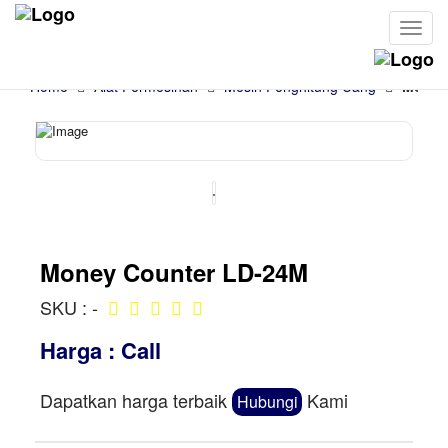
Cari
Home
Alat Permesinan
Mesin Penghitung Uang
Money
Money Counter LD-24M
SKU : -
Harga : Call
Dapatkan harga terbaik
Kami
Hubungi