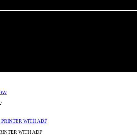
W
PRINTER WITH ADF