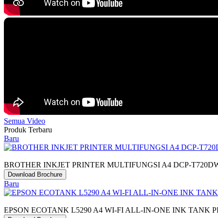
Semua Video
Produk Terbaru
Baru
BROTHER INKJET PRINTER MULTIFUNGSI A4 DCP-T720D
Download Brochure
Baru
EPSON ECOTANK L5290 A4 WI-FI ALL-IN-ONE INK TANK 