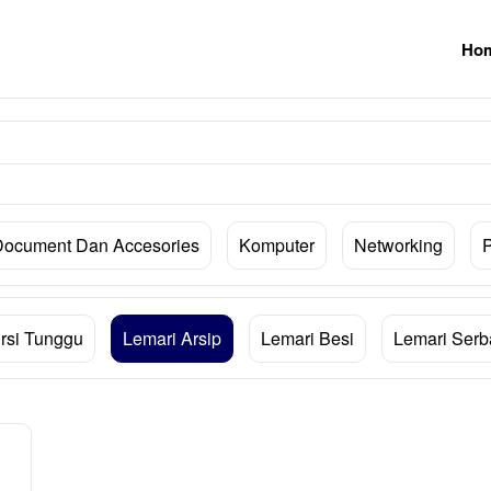
Ho
Document Dan Accesories
Komputer
Networking
rsi Tunggu
Lemari Arsip
Lemari Besi
Lemari Ser