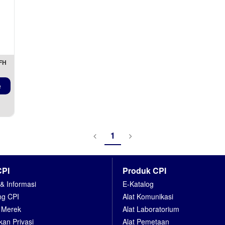
FH
e
1
CPI
Produk CPI
 & Informasi
E-Katalog
ng CPI
Alat Komunikasi
r Merek
Alat Laboratorium
kan Privasi
Alat Pemetaan