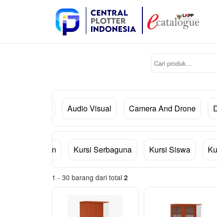
lat Permesinan
Audio Visual
Camera And Drone
ursi Meja Makan
Kursi Serbaguna
Kursi Siswa
Ku
1 - 30 barang dari total
2