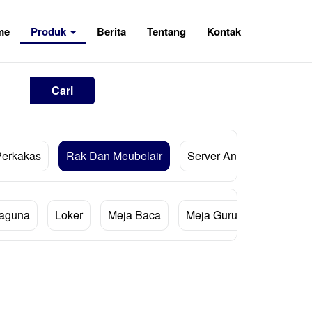
me
Produk
Berita
Tentang
Kontak
Cari
Perkakas
Rak Dan Meubelair
Server And Storage
baguna
Loker
Meja Baca
Meja Guru
Meja Kerj