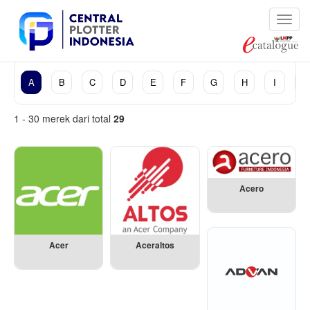
Cari
k
A
B
C
D
E
F
G
H
I
J
1 - 30 merek dari total
29
Acero
Acer
Aceraltos